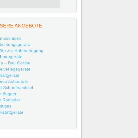
SERE ANGEBOTE
maschinen
dichtungsgeräte
äte zur Rohrverlegung
hbaugeräte
a – Bau Geräte
elverlegegeräte
haltgeräte
erse Anbauteile
t Schnellwechsel
r Bagger
r Radlader
stiges
kstattgeräte