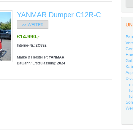
YANMAR Dumper C12R-C
>> WEITER
UN
€14.990,-
Bau
Ver
Interne-Nr.:
2C892
Ger
Hoc
Marke & Hersteller:
YANMAR
GaL
Baujahr / Erstzulassung:
2024
Kab
Asp
Div
mi
fü
fü
Son
Wer