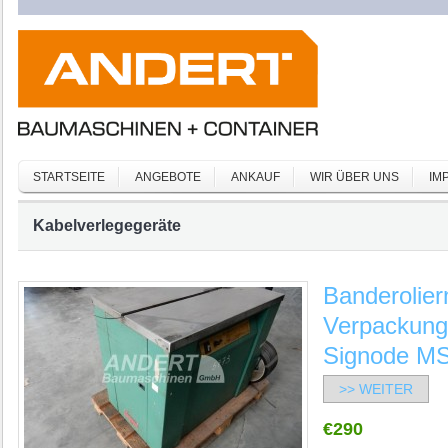
STARTSEITE
ANGEBOTE
ANKAUF
WIR ÜBER UNS
IM
Kabelverlegegeräte
Banderolier
Verpackung
Signode MS
>> WEITER
€290