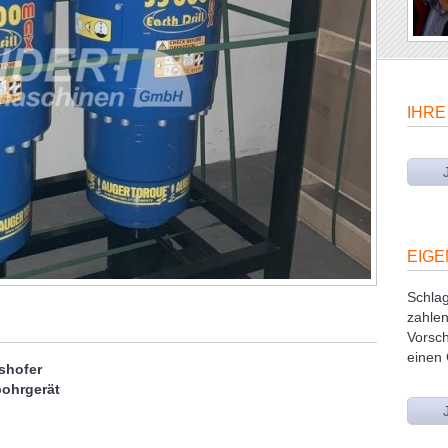
IHRE
EIGE
Schlag
zahlen
Vorsch
einen
shofer
bohrgerät