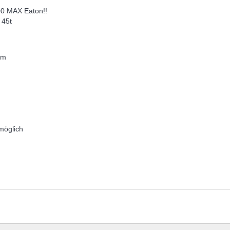
00 MAX Eaton!!
 45t
Nm
möglich