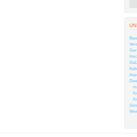
UN
Bau
Ver
Ger
Hoc
GaL
Kab
Asp
Div
mi
fü
fü
Son
Wer