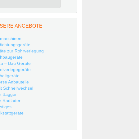
SERE ANGEBOTE
maschinen
dichtungsgeräte
äte zur Rohrverlegung
hbaugeräte
a – Bau Geräte
elverlegegeräte
haltgeräte
erse Anbauteile
t Schnellwechsel
r Bagger
r Radlader
stiges
kstattgeräte