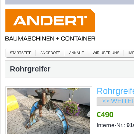
STARTSEITE
ANGEBOTE
ANKAUF
WIR ÜBER UNS
IM
Rohrgreifer
Rohrgreif
>> WEITE
€490
Interne-Nr.:
91