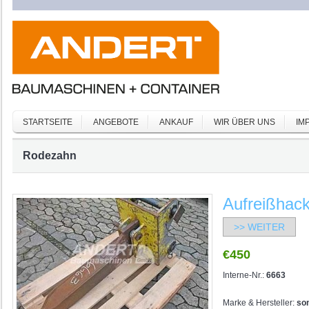
STARTSEITE
ANGEBOTE
ANKAUF
WIR ÜBER UNS
IM
Rodezahn
Aufreißhac
>> WEITER
€450
Interne-Nr.:
6663
Marke & Hersteller:
son