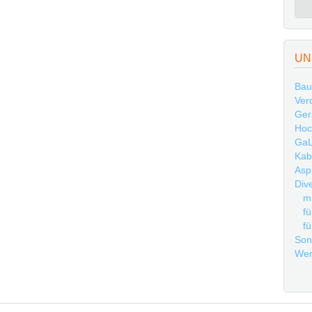
UN
Bau
Ver
Ger
Hoc
GaL
Kab
Asp
Div
mi
fü
fü
Son
Wer