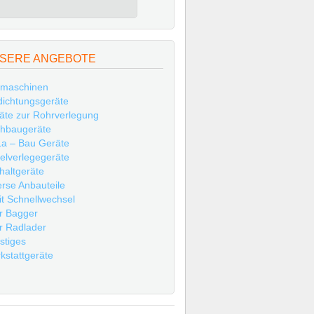
SERE ANGEBOTE
maschinen
dichtungsgeräte
äte zur Rohrverlegung
hbaugeräte
a – Bau Geräte
elverlegegeräte
haltgeräte
erse Anbauteile
t Schnellwechsel
r Bagger
r Radlader
stiges
kstattgeräte