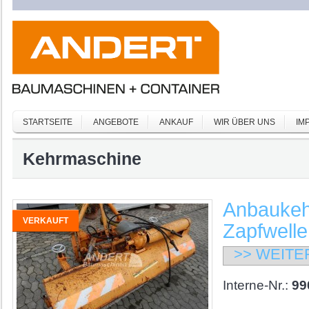
STARTSEITE
ANGEBOTE
ANKAUF
WIR ÜBER UNS
IM
Kehrmaschine
Anbaukeh
VERKAUFT
Zapfwelle
>> WEITE
Interne-Nr.:
99