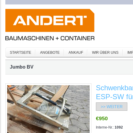
STARTSEITE
ANGEBOTE
ANKAUF
WIR ÜBER UNS
IM
Jumbo BV
Schwenkbar
ESP-SW fü
>> WEITER
€950
Interne-Nr.:
1092