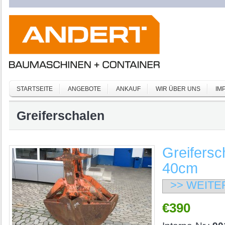
STARTSEITE
ANGEBOTE
ANKAUF
WIR ÜBER UNS
IM
Greiferschalen
Greifersc
40cm
>> WEITE
€390