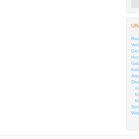
UN
Bau
Ver
Ger
Hoc
GaL
Kab
Asp
Div
mi
fü
fü
Son
Wer