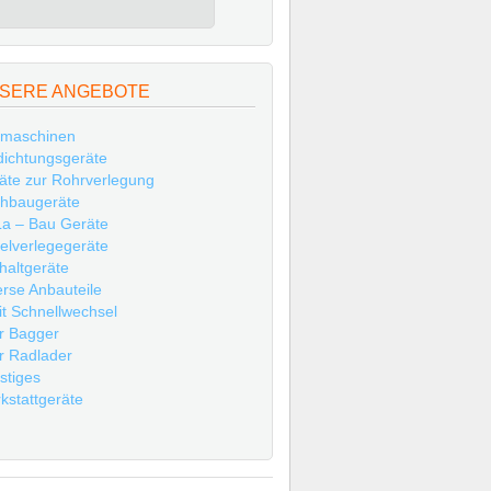
SERE ANGEBOTE
maschinen
dichtungsgeräte
äte zur Rohrverlegung
hbaugeräte
a – Bau Geräte
elverlegegeräte
haltgeräte
erse Anbauteile
t Schnellwechsel
r Bagger
r Radlader
stiges
kstattgeräte